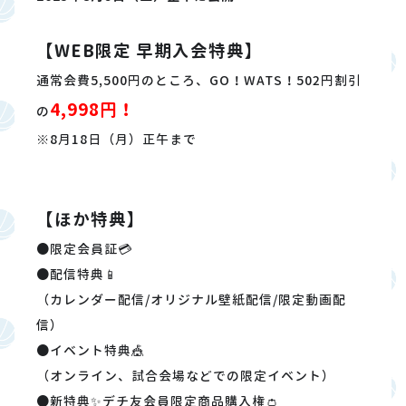
【WEB限定 早期入会特典】
通常会費5,500円のところ、GO！WATS！502円割引
4,998円！
の
※8月18日（月）正午まで
【ほか特典】
●限定会員証💳
●配信特典📱
（カレンダー配信/オリジナル壁紙配信/限定動画配
信）
●イベント特典🎪
（オンライン、試合会場などでの限定イベント）
●新特典✨デチ友会員限定商品購入権👛